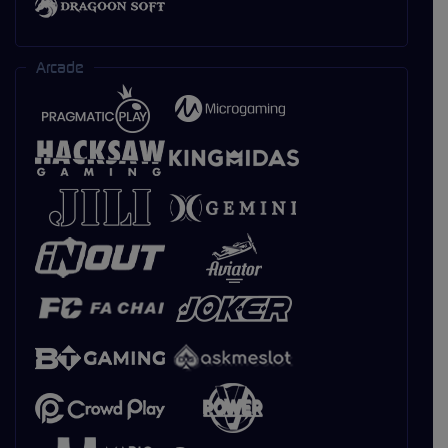
Arcade