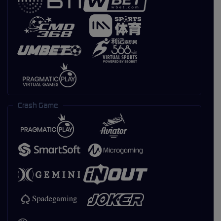
Crash Game