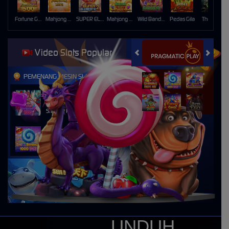
Fortune Gems 500
Mahjong Ways
SUPER ELEMENTS 2
Mahjong Wins Triple Pot
Wild Bandito
Pedas Gila
The Crypt
Video Slots Popular
PEMENANG MESIN SLOT
r****9
IDR
11,992,500.00
Starlight Princess™ 1000
gbherma****0
IDR
5,622,500.00
Sweet Bonanza 1000 Dice
r****l
IDR
5,422,000.00
Muertos Multiplier Megaways
r****9
IDR
4,635,600.00
Starlight Princess™ 1000
UNDUH