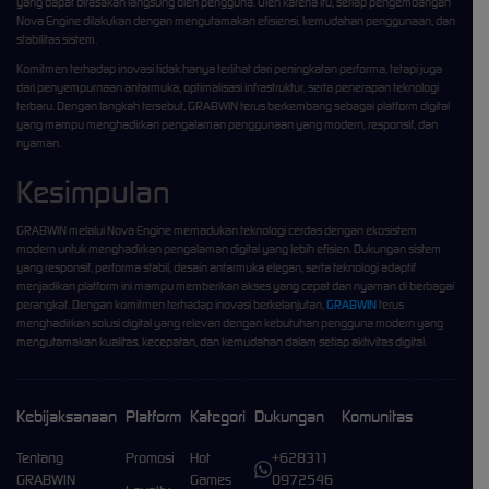
yang dapat dirasakan langsung oleh pengguna. Oleh karena itu, setiap pengembangan
Nova Engine dilakukan dengan mengutamakan efisiensi, kemudahan penggunaan, dan
stabilitas sistem.
Komitmen terhadap inovasi tidak hanya terlihat dari peningkatan performa, tetapi juga
dari penyempurnaan antarmuka, optimalisasi infrastruktur, serta penerapan teknologi
terbaru. Dengan langkah tersebut, GRABWIN terus berkembang sebagai platform digital
yang mampu menghadirkan pengalaman penggunaan yang modern, responsif, dan
nyaman.
Kesimpulan
GRABWIN melalui Nova Engine memadukan teknologi cerdas dengan ekosistem
modern untuk menghadirkan pengalaman digital yang lebih efisien. Dukungan sistem
yang responsif, performa stabil, desain antarmuka elegan, serta teknologi adaptif
menjadikan platform ini mampu memberikan akses yang cepat dan nyaman di berbagai
perangkat. Dengan komitmen terhadap inovasi berkelanjutan,
GRABWIN
terus
menghadirkan solusi digital yang relevan dengan kebutuhan pengguna modern yang
mengutamakan kualitas, kecepatan, dan kemudahan dalam setiap aktivitas digital.
Kebijaksanaan
Platform
Kategori
Dukungan
Komunitas
Tentang
Promosi
Hot
+628311
GRABWIN
Games
0972546