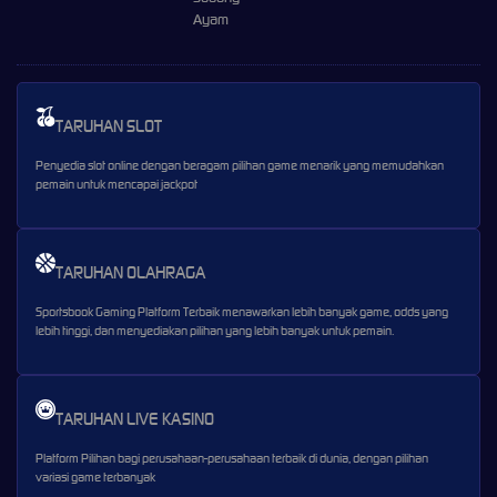
Ayam
TARUHAN SLOT
Penyedia slot online dengan beragam pilihan game menarik yang memudahkan
pemain untuk mencapai jackpot
TARUHAN OLAHRAGA
Sportsbook Gaming Platform Terbaik menawarkan lebih banyak game, odds yang
lebih tinggi, dan menyediakan pilihan yang lebih banyak untuk pemain.
TARUHAN LIVE KASINO
Platform Pilihan bagi perusahaan-perusahaan terbaik di dunia, dengan pilihan
variasi game terbanyak