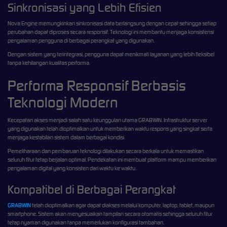
Sinkronisasi yang Lebih Efisien
Nova Engine memungkinkan sinkronisasi data berlangsung dengan cepat sehingga setiap
perubahan dapat diproses secara responsif. Teknologi ini membantu menjaga konsistensi
pengalaman pengguna di berbagai perangkat yang digunakan.
Dengan sistem yang terintegrasi, pengguna dapat menikmati layanan yang lebih fleksibel
tanpa kehilangan kualitas performa.
Performa Responsif Berbasis
Teknologi Modern
Kecepatan akses menjadi salah satu keunggulan utama GRABWIN. Infrastruktur server
yang digunakan telah dioptimalkan untuk memberikan waktu respons yang singkat serta
menjaga kestabilan sistem dalam berbagai kondisi.
Pemeliharaan dan pembaruan teknologi dilakukan secara berkala untuk memastikan
seluruh fitur tetap berjalan optimal. Pendekatan ini membuat platform mampu memberikan
pengalaman digital yang konsisten dari waktu ke waktu.
Kompatibel di Berbagai Perangkat
GRABWIN
telah dioptimalkan agar dapat diakses melalui komputer, laptop, tablet, maupun
smartphone. Sistem akan menyesuaikan tampilan secara otomatis sehingga seluruh fitur
tetap nyaman digunakan tanpa memerlukan konfigurasi tambahan.