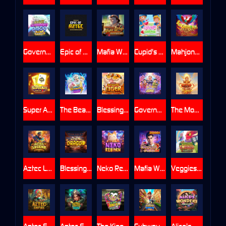
Government Disco
Epic of Aztec
Mafia Ways
Cupid's Garden
Mahjong of the Phoenix
Super Ace X
The Beat of Olympus 1000
Blessing of the Tiger
Government Joke
The Monkey King
Aztec Legend
Blessing of the Dragon
Neko Reborn
Mafia Ways II : Metro Haven Heist
Veggies Bonanza