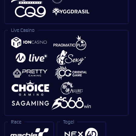
Live Casino
Race
Togel