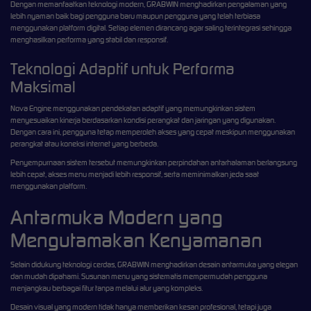
Dengan memanfaatkan teknologi modern, GRABWIN menghadirkan pengalaman yang
lebih nyaman baik bagi pengguna baru maupun pengguna yang telah terbiasa
menggunakan platform digital. Setiap elemen dirancang agar saling terintegrasi sehingga
menghasilkan performa yang stabil dan responsif.
Teknologi Adaptif untuk Performa
Maksimal
Nova Engine menggunakan pendekatan adaptif yang memungkinkan sistem
menyesuaikan kinerja berdasarkan kondisi perangkat dan jaringan yang digunakan.
Dengan cara ini, pengguna tetap memperoleh akses yang cepat meskipun menggunakan
perangkat atau koneksi internet yang berbeda.
Penyempurnaan sistem tersebut memungkinkan perpindahan antarhalaman berlangsung
lebih cepat, akses menu menjadi lebih responsif, serta meminimalkan jeda saat
menggunakan platform.
Antarmuka Modern yang
Mengutamakan Kenyamanan
Selain didukung teknologi cerdas, GRABWIN menghadirkan desain antarmuka yang elegan
dan mudah dipahami. Susunan menu yang sistematis mempermudah pengguna
menjangkau berbagai fitur tanpa melalui alur yang kompleks.
Desain visual yang modern tidak hanya memberikan kesan profesional, tetapi juga