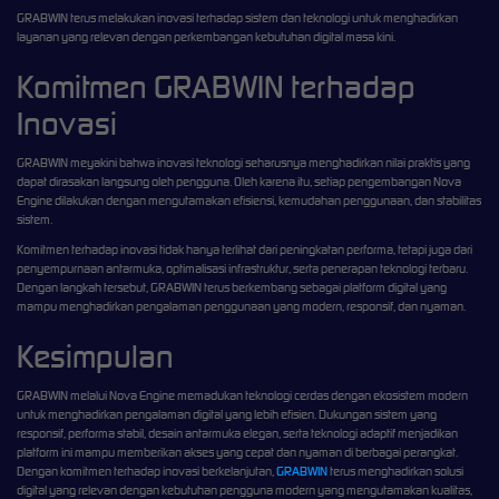
GRABWIN terus melakukan inovasi terhadap sistem dan teknologi untuk menghadirkan
layanan yang relevan dengan perkembangan kebutuhan digital masa kini.
Komitmen GRABWIN terhadap
Inovasi
GRABWIN meyakini bahwa inovasi teknologi seharusnya menghadirkan nilai praktis yang
dapat dirasakan langsung oleh pengguna. Oleh karena itu, setiap pengembangan Nova
Engine dilakukan dengan mengutamakan efisiensi, kemudahan penggunaan, dan stabilitas
sistem.
Komitmen terhadap inovasi tidak hanya terlihat dari peningkatan performa, tetapi juga dari
penyempurnaan antarmuka, optimalisasi infrastruktur, serta penerapan teknologi terbaru.
Dengan langkah tersebut, GRABWIN terus berkembang sebagai platform digital yang
mampu menghadirkan pengalaman penggunaan yang modern, responsif, dan nyaman.
Kesimpulan
GRABWIN melalui Nova Engine memadukan teknologi cerdas dengan ekosistem modern
untuk menghadirkan pengalaman digital yang lebih efisien. Dukungan sistem yang
responsif, performa stabil, desain antarmuka elegan, serta teknologi adaptif menjadikan
platform ini mampu memberikan akses yang cepat dan nyaman di berbagai perangkat.
Dengan komitmen terhadap inovasi berkelanjutan,
GRABWIN
terus menghadirkan solusi
digital yang relevan dengan kebutuhan pengguna modern yang mengutamakan kualitas,