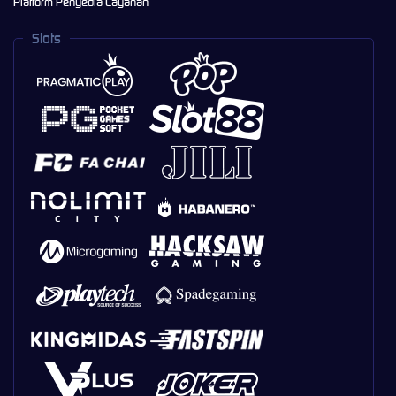
Platform Penyedia Layanan
Slots