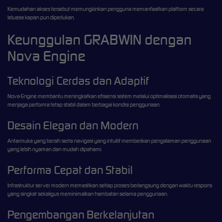
Kemudahan akses tersebut memungkinkan pengguna memanfaatkan platform secara
leluasa kapan pun diperlukan.
Keunggulan GRABWIN dengan
Nova Engine
Teknologi Cerdas dan Adaptif
Nova Engine membantu meningkatkan efisiensi sistem melalui optimalisasi otomatis yang
menjaga performa tetap stabil dalam berbagai kondisi penggunaan.
Desain Elegan dan Modern
Antarmuka yang bersih serta navigasi yang intuitif memberikan pengalaman penggunaan
yang lebih nyaman dan mudah dipahami.
Performa Cepat dan Stabil
Infrastruktur server modern memastikan setiap proses berlangsung dengan waktu respons
yang singkat sekaligus meminimalkan hambatan selama penggunaan.
Pengembangan Berkelanjutan